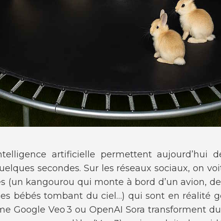
ntelligence artificielle permettent aujourd’hui 
quelques secondes. Sur les réseaux sociaux, on v
s (un kangourou qui monte à bord d’un avion, des
es bébés tombant du ciel…) qui sont en réalité g
me Google Veo 3 ou OpenAI Sora transforment du 