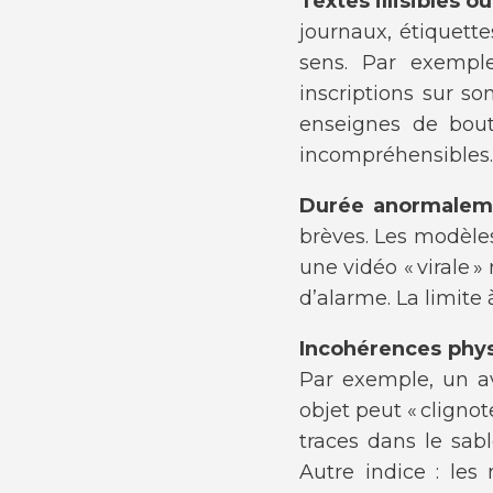
Textes illisibles o
journaux, étiquette
sens. Par exempl
inscriptions sur so
enseignes de bout
incompréhensibles.
Durée anormalem
brèves. Les modèl
une vidéo « virale 
d’alarme. La limite
Incohérences phys
Par exemple, un a
objet peut « cligno
traces dans le sab
Autre indice : les