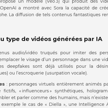
ropose un modèle (Veo 3) qui produit des vi
 et OpenAI a montré avec Sora la capacité de cr
phe. La diffusion de tels contenus fantastiques re
u type de vidéos générées par IA
nus audio/vidéo truqués pour imiter des pers
emplacer le visage d’un personnage dans une vidé
Ces deepfakes sont déjà utilisés pour la désin
ues) ou l’escroquerie (usurpation vocale).
es
: personnages virtuels entièrement animés pa
 fictifs, « influenceurs » synthétiques, hologram
bler et parler comme des humains, mais n’exist
 exemple le cas de « Diella », une Intelligence Ar