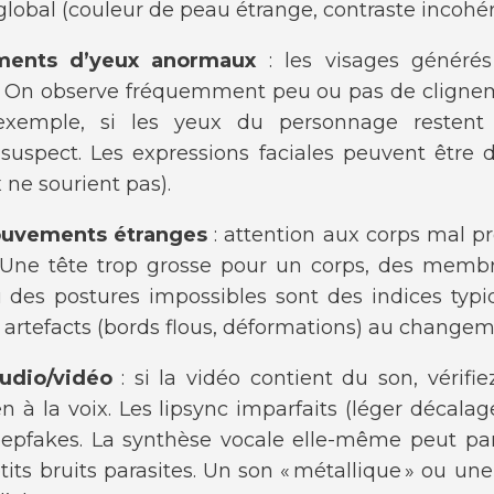
lobal (couleur de peau étrange, contraste incohér
ements d’yeux anormaux
: les visages généré
. On observe fréquemment peu ou pas de cligne
r exemple, si les yeux du personnage resten
suspect. Les expressions faciales peuvent être 
 ne sourient pas).
ouvements étranges
: attention aux corps mal p
. Une tête trop grosse pour un corps, des memb
 des postures impossibles sont des indices typi
 artefacts (bords flous, déformations) au changem
udio/vidéo
: si la vidéo contient du son, vérifi
en à la voix. Les lipsync imparfaits (léger décala
eepfakes. La synthèse vocale elle-même peut p
its bruits parasites. Un son « métallique » ou une