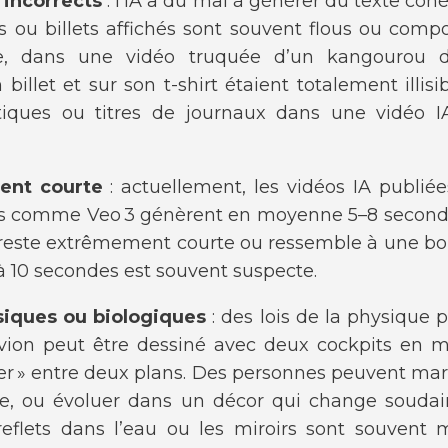
u incorrects
: l’IA a du mal à générer du texte coh
s ou billets affichés sont souvent flous ou comp
e, dans une vidéo truquée d’un kangourou d
n billet et sur son t-shirt étaient totalement illi
iques ou titres de journaux dans une vidéo 
ent courte
: actuellement, les vidéos IA publiée
es comme Veo 3 génèrent en moyenne 5–8 seconde
» reste extrêmement courte ou ressemble à une bou
 à 10 secondes est souvent suspecte.
iques ou biologiques
: des lois de la physique p
vion peut être dessiné avec deux cockpits en
ter » entre deux plans. Des personnes peuvent mar
le, ou évoluer dans un décor qui change souda
 reflets dans l’eau ou les miroirs sont souvent m