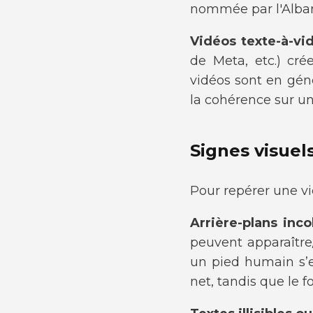
nommée par l'Alban
Vidéos texte-à-vi
de Meta, etc.) cré
vidéos sont en géné
la cohérence sur u
Signes visuel
Pour repérer une vi
Arrière-plans inc
peuvent apparaître/
un pied humain s’ef
net, tandis que le 