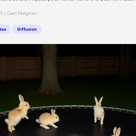
25 | Gaël Maignan
tox
Diffusion