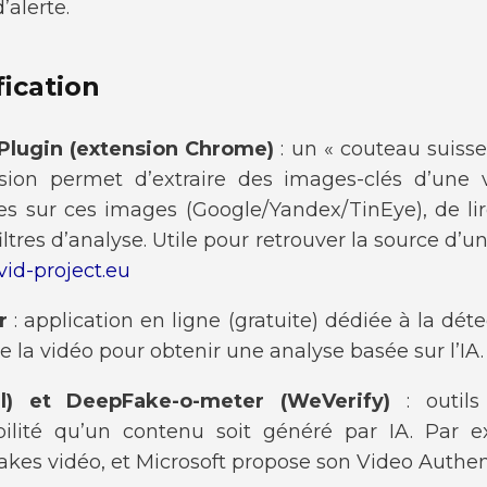
’alerte.
fication
 Plugin (extension Chrome)
: un « couteau suisse
sion permet d’extraire des images-clés d’une 
es sur ces images (Google/Yandex/TinEye), de l
iltres d’analyse. Utile pour retrouver la source d’u
vid-project.eu
r
: application en ligne (gratuite) dédiée à la dét
re la vidéo pour obtenir une analyse basée sur l’IA.
el) et DeepFake-o-meter (WeVerify)
: outils
bilité qu’un contenu soit généré par IA. Par e
kes vidéo, et Microsoft propose son Video Authen