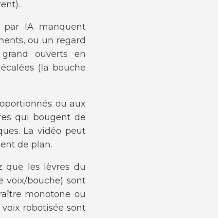
ent).
s par IA manquent
ments, ou un regard
t grand ouverts en
décalées (la bouche
roportionnés ou aux
res qui bougent de
ques. La vidéo peut
ent de plan.
ez que les lèvres du
ge voix/bouche) sont
araître monotone ou
 voix robotisée sont